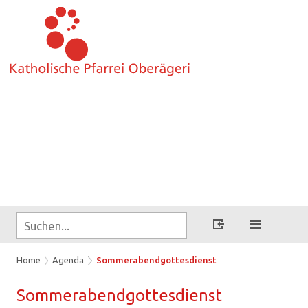
Home
Agenda
Sommerabendgottesdienst
Som­mer­abend­got­tes­dienst