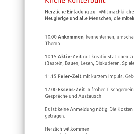
Kir­che Kun­ter­bunt
Herzliche Einladung zur «Mitmachkirche»
Neugierige und alle Menschen, die mite
10.00
Ankommen
, kennenlernen, umsch
Thema
10.15
Aktiv-Zeit
mit kreativ Stationen 
(Basteln, Bauen, Lesen, Diskutieren, Spiele
11.15
Feier-Zeit
mit kurzem Impuls, Geb
12.00
Essens-Zeit
in froher Tischgemeins
Gespräche und Austausch
Es ist keine Anmeldung nötig. Die Kosten
getragen.
Herzlich willkommen!