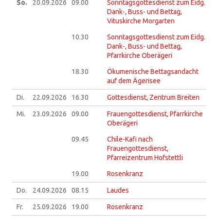
So.
20.09.
2026
09.00
Sonntagsgottesdienst zum Eidg.
Dank-, Buss- und Bettag,
Vituskirche Morgarten
10.30
Sonntagsgottesdienst zum Eidg.
Dank-, Buss- und Bettag,
Pfarrkirche Oberägeri
18.30
Ökumenische Bettagsandacht
auf dem Ägerisee
Di.
22.09.
2026
16.30
Gottesdienst, Zentrum Breiten
Mi.
23.09.
2026
09.00
Frauengottesdienst, Pfarrkirche
Oberägeri
09.45
Chile-Kafi nach
Frauengottesdienst,
Pfarreizentrum Hofstettli
19.00
Rosenkranz
Do.
24.09.
2026
08.15
Laudes
Fr.
25.09.
2026
19.00
Rosenkranz