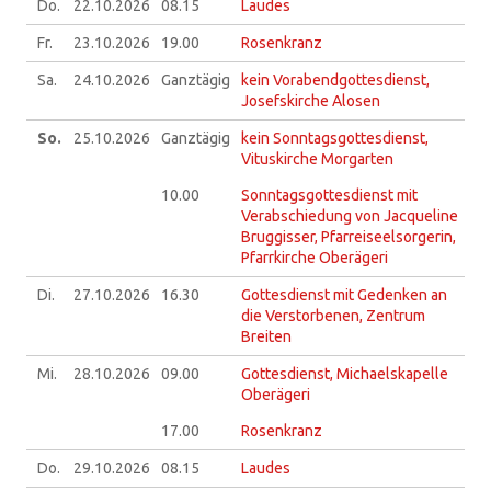
Do.
22.10.
2026
08.15
Laudes
Fr.
23.10.
2026
19.00
Rosenkranz
Sa.
24.10.
2026
Ganztägig
kein Vorabendgottesdienst,
Josefskirche Alosen
So.
25.10.
2026
Ganztägig
kein Sonntagsgottesdienst,
Vituskirche Morgarten
10.00
Sonntagsgottesdienst mit
Verabschiedung von Jacqueline
Bruggisser, Pfarreiseelsorgerin,
Pfarrkirche Oberägeri
Di.
27.10.
2026
16.30
Gottesdienst mit Gedenken an
die Verstorbenen, Zentrum
Breiten
Mi.
28.10.
2026
09.00
Gottesdienst, Michaelskapelle
Oberägeri
17.00
Rosenkranz
Do.
29.10.
2026
08.15
Laudes