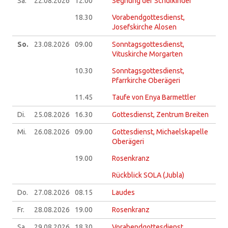
Sa.
22.08.
2026
12.00
Segnung der Schulkinder
18.30
Vorabendgottesdienst,
Josefskirche Alosen
So.
23.08.
2026
09.00
Sonntagsgottesdienst,
Vituskirche Morgarten
10.30
Sonntagsgottesdienst,
Pfarrkirche Oberägeri
11.45
Taufe von Enya Barmettler
Di.
25.08.
2026
16.30
Gottesdienst, Zentrum Breiten
Mi.
26.08.
2026
09.00
Gottesdienst, Michaelskapelle
Oberägeri
19.00
Rosenkranz
Rückblick SOLA (Jubla)
Do.
27.08.
2026
08.15
Laudes
Fr.
28.08.
2026
19.00
Rosenkranz
Sa.
29.08.
2026
18.30
Vorabendgottesdienst,